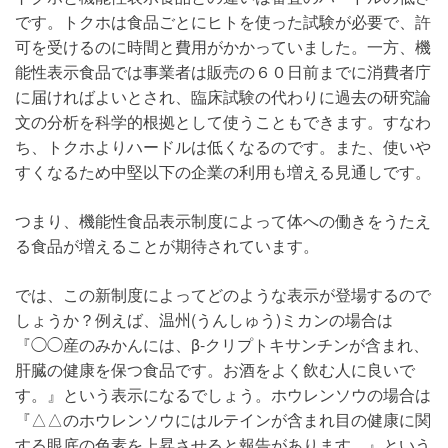
です。トクホは食品ごとにヒトを使った試験が必要で、許
可を受けるのに時間と費用がかかっていました。一方、機
能性表示食品では事業者は販売の６０日前までに消費者庁
に届ければよいとされ、臨床試験の代わりに過去の研究論
文の分析を科学的根拠として使うこともできます。すなわ
ち、トクホよりハードルは低くなるのです。また、使いや
すくなるため中堅以下の企業の利用も増える見通しです。
つまり、機能性食品表示制度によって体への働きをうたえ
る食品が増えることが期待されています。
では、この新制度によってどのような表示が登場するので
しょうか？例えば、温州(うんしゅう)ミカンの場合は
『◯◯産のみかんには、β-クリプトキサンチンが含まれ、
肝臓の健康を保つ食品です。お酒をよく飲む人に良いで
す。』という表示になるでしょう。ホウレンソウの場合は
『△△のホウレンソウにはルテインが含まれ目の健康に関
する眼底の色素を上昇させると報告があります。』という