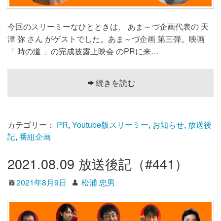
今回のスリーミーなひとときは、 あま～づ企画代表の 天
津 弥 さん がゲストでした。あま～づ企画 第三弾。映画
「 時の道 」の完成披露上映会 のPRに来…
続きを読む
カテゴリー：
PR
,
Youtube版スリーミー
,
お知らせ
,
放送後
記
,
番組企画
2021.08.09 放送後記（#441）
2021年8月9日
松浦 忠男