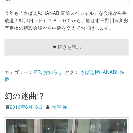
今年も「さばえ秋HANABI直前スペシャル」を会場から生
放送！9月4日（日）１８：００から、鯖江市日野川河川敷
有定橋の特設会場から中継を交えてお届けします。
続きを読む
カテゴリー：
PR
,
お知らせ
タグ：
さばえ秋HANABI
,
特
番
幻の迷曲!?
2016年6月16日
天津 弥