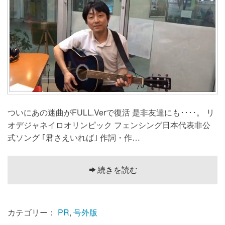
ついにあの迷曲がFULL.Verで復活 是非友達にも････。 リ
オデジャネイロオリンピック フェンシング日本代表非公
式ソング ｢君さえいれば｣ 作詞・作…
続きを読む
カテゴリー：
PR
,
号外版