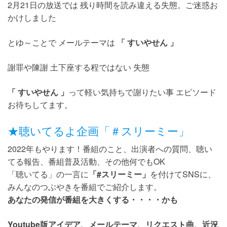
2月21日の放送では 残り時間を読み違える失態。ご迷惑お
かけしました
とゆ～ことで メールテーマは
「 すいやせん 」
謝罪や陳謝 土下座する程ではない 失態
「 すいやせん 」
って軽い気持ちで謝りたい事 エピソード
お待ちしてます。
★聴いてるよ企画「＃スリーミー」
2022年もやります！番組のこと、出演者への質問、聴い
てる報告、番組普及活動、その他何でもOK
「聴いてる」の一言に
「#スリーミー」
を付けてSNSに、
みんなのつぶやきを番組でご紹介します。
あなたの発信が番組を大きくする・・・・かも
Youtube版アイデア、メールテーマ、リクエスト曲、近況