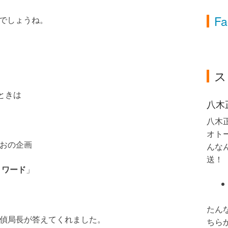
Fa
るでしょうね。
ス
ときは
八木
八木
オト
さおの企画
んなん
送！
 ワード
」
たん
探偵局長が答えてくれました。
ちら