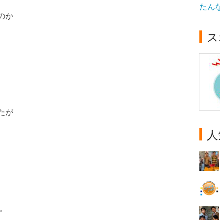
たん
のか
ス
たが
人
。