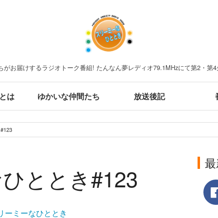
がお届けするラジオトーク番組! たんなん夢レディオ79.1MHzにて第2・第4
とは
ゆかいな仲間たち
放送後記
123
最
ひととき#123
リーミーなひととき