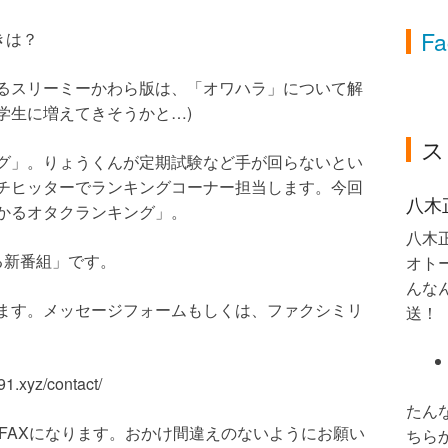
Fa
きは？
るスリーミーかわら版は、「オワハラ」について解
学生に増えてきそうかと…)
ス
グ」。りょうくんが定期試験など手が回らないとい
チヒッターでランキングコーナー担当します。今回
八木
かるオタクランキング」。
八木
る新番組」です。
オト
んなん
ます。メッセージフォームもしくは、ファクシミリ
送！
yz/contact/
たん
なんFMのFAXになります。おかけ間違えのないようにお願い
ちら