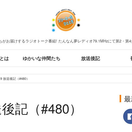
がお届けするラジオトーク番組! たんなん夢レディオ79.1MHzにて第2・第4
とは
ゆかいな仲間たち
放送後記
.5.9 放送後記（#480）
最
放送後記（#480）