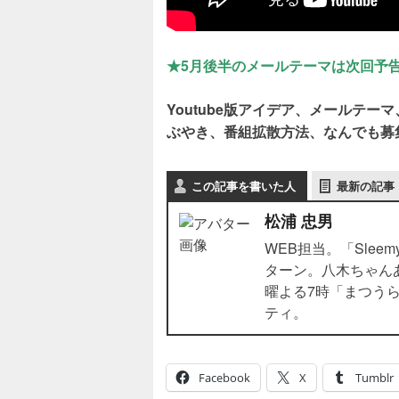
★5
月後半のメールテーマは次回予
Youtube版アイデア、メールテ
ぶやき、番組拡散方法、なんでも募
この記事を書いた人
最新の記事
松浦 忠男
WEB担当。「Sleem
ターン。八木ちゃん
曜よる7時「まつう
ティ。
Facebook
X
Tumblr