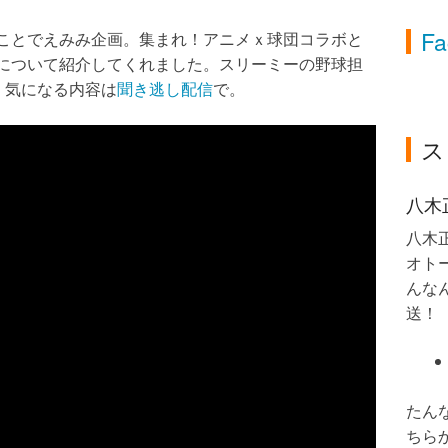
Fa
ことでえみみ企画。集まれ！アニメｘ球団コラボと
について紹介してくれました。スリーミーの野球担
・気になる内容は
聞き逃し配信
で。
ス
八木
八木
オト
んなん
送！
たん
ちら