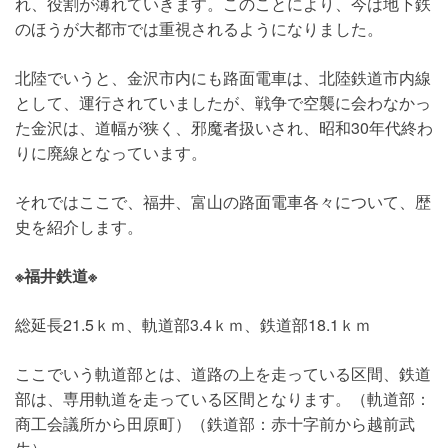
れ、役割が薄れていきます。このことにより、今は地下鉄
のほうが大都市では重視されるようになりました。
北陸でいうと、金沢市内にも路面電車は、北陸鉄道市内線
として、運行されていましたが、戦争で空襲に会わなかっ
た金沢は、道幅が狭く、邪魔者扱いされ、昭和30年代終わ
りに廃線となっています。
それではここで、福井、富山の路面電車各々について、歴
史を紹介します。
※福井鉄道※
総延長21.5ｋｍ、軌道部3.4ｋｍ、鉄道部18.1ｋｍ
ここでいう軌道部とは、道路の上を走っている区間、鉄道
部は、専用軌道を走っている区間となります。（軌道部：
商工会議所から田原町）（鉄道部：赤十字前から越前武