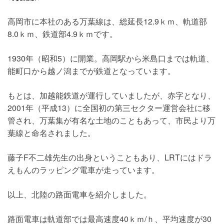
高岡市に本社のある万葉線は、総延長12.9ｋｍ、軌道部
8.0ｋｍ、鉄道部4.9ｋｍです。
1930年（昭和5）に開業。高岡駅から米島口までは軌道、
能町口から越ノ潟までが鉄道となっています。
もとは、加越能鉄道が運行していましたが、赤字となり、
2001年（平成13）に全国初の第三セクター運営会社に移
管され、万葉集が有名な土地のこともあって、市民より万
葉線と命名されました。
藤子F不二雄先生の出身ということもあり、LRTにはドラ
えもんのラッピング電車が走っています。
以上、北陸の路面電車を紹介しました。
路面電車は軌道部では最高速度40ｋｍ/ｈ、平均速度が30