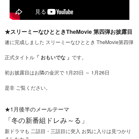
★スリーミーなひとときTheMovie 第四弾お披露目
遂に完成しました スリーミーなひととき TheMovie第四弾
正式タイトル
「 おもいでな 」
です。
初お披露目はお隣の金沢で 1月23日 ～ 1月26日
是非 ご覧ください。
★1月後半のメールテーマ
「冬の新番組ドレみ～る」
新ドラマも 二話目・三話目に突入 お気に入りは見つかり
ましたか？