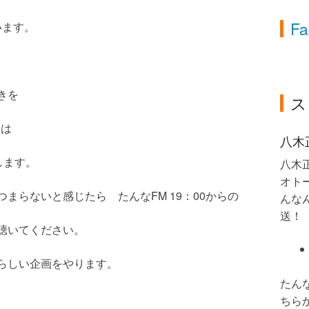
Fa
います。
きを
ス
きは
八木
します。
八木
オト
まらないと感じたら たんなFM 19：00からの
んなん
送！
聴いてください。
らしい企画をやります。
たん
ちら