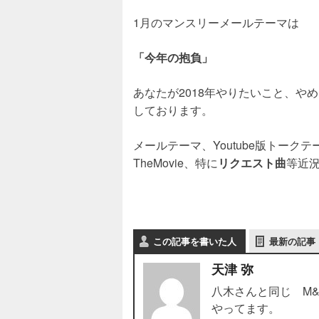
1月のマンスリーメールテーマは
「今年の抱負」
あなたが2018年やりたいこと、や
しております。
メールテーマ、Youtube版トー
TheMovie、特に
リクエスト曲
等近
この記事を書いた人
最新の記事
天津 弥
八木さんと同じ M&
やってます。