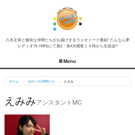
八木正幸と愉快な仲間たちがお届けするラジオトーク番組! たんなん夢
レディオ79.1MHzにて第2・第4火曜夜１９時から生放送!!
Menu
ホーム
ゆかいな仲間たち
えみみ
えみみ
アシスタントMC