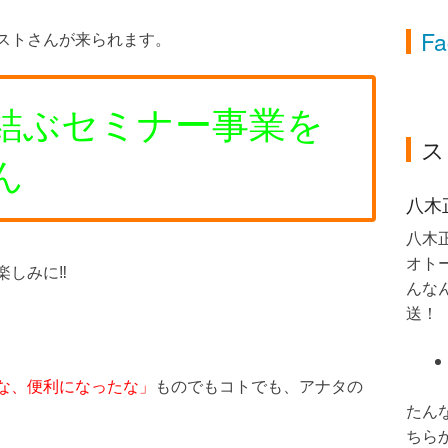
Fa
ストさんが来られます。
結ぶセミナー事業を
ス
ん
八木
八木
オト
楽しみに‼
んなん
送！
マ
な、便利になったな」
ものでもコトでも、アナタの
たん
ちら