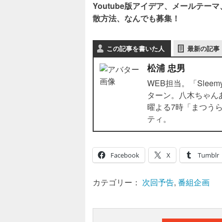
Youtube版アイデア、メールテ
散方法、なんでも募集！
この記事を書いた人
最新の記事
松浦 忠男
WEB担当。「Sleem
ターン。八木ちゃん
曜よる7時「まつう
ティ。
Facebook
X
Tumblr
カテゴリー：
次回予告
,
番組企画