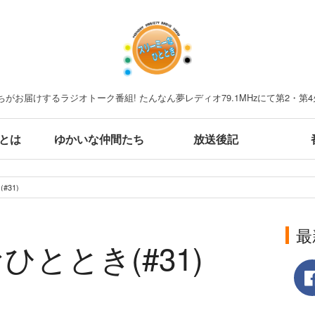
がお届けするラジオトーク番組! たんなん夢レディオ79.1MHzにて第2・第4
とは
ゆかいな仲間たち
放送後記
31)
最
ととき(#31)