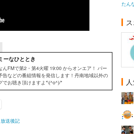
たん
ス
ミーなひととき
FMで第2・第4火曜 19:00 からオンエア！ パー
予告などの番組情報を発信します！丹南地域以外の
人
お聴き頂けますよ*\(^o^)/*
,
放送後記