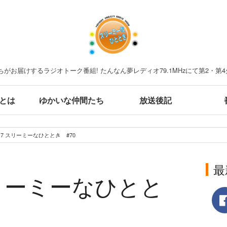
がお届けするラジオトーク番組! たんなん夢レディオ79.1MHzにて第2・第4
とは
ゆかいな仲間たち
放送後記
.7.7 スリーミーなひととき #70
最
 スリーミーなひとと